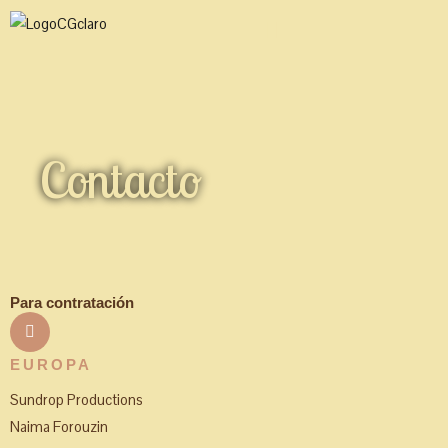
Skip
Main
to
Menu
content
Contacto
Para contratación
EUROPA
Sundrop Productions
Naima Forouzin